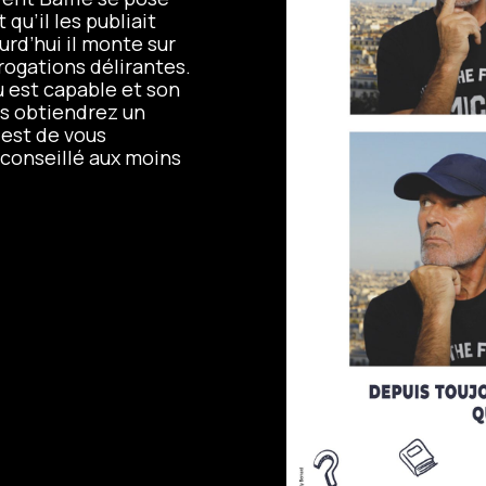
qu’il les publiait
urd’hui il monte sur
rrogations délirantes.
u est capable et son
us obtiendrez un
 est de vous
éconseillé aux moins