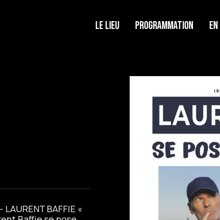
Le lieu
Programmation
En
 -- LAURENT BAFFIE «
rent Baffie se pose