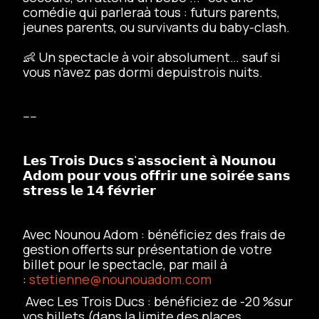
comédie qui parleraà tous : futurs parents,
jeunes parents, ou survivants du baby-clash.
👶 Un spectacle à voir absolument… sauf si
vous n’avez pas dormi depuistrois nuits.
----
𝗟𝗲𝘀 𝗧𝗿𝗼𝗶𝘀 𝗗𝘂𝗰𝘀 𝘀'𝗮𝘀𝘀𝗼𝗰𝗶𝗲𝗻𝘁 𝗮̀ 𝗡𝗼𝘂𝗻𝗼𝘂
𝗔𝗱𝗼𝗺 𝗽𝗼𝘂𝗿 𝘃𝗼𝘂𝘀 𝗼𝗳𝗳𝗿𝗶𝗿 𝘂𝗻𝗲 𝘀𝗼𝗶𝗿𝗲́𝗲 𝘀𝗮𝗻𝘀
𝘀𝘁𝗿𝗲𝘀𝘀 𝗹𝗲 𝟭𝟰 𝗳𝗲́𝘃𝗿𝗶𝗲𝗿
Avec Nounou Adom : bénéficiez des frais de
gestion offerts sur présentation de votre
billet pour le spectacle, par mail à
:
stetienne@nounouadom.com
Avec Les Trois Ducs : bénéficiez de -20 %sur
vos billets (dans la limite des places