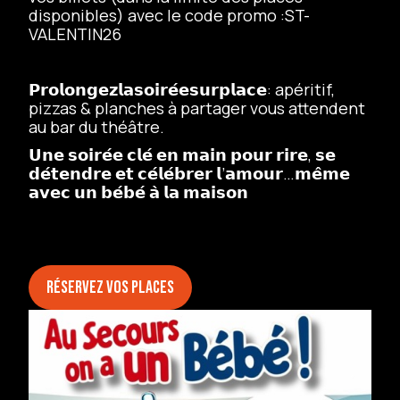
disponibles) avec le code promo :ST-
VALENTIN26
𝗣𝗿𝗼𝗹𝗼𝗻𝗴𝗲𝘇𝗹𝗮𝘀𝗼𝗶𝗿𝗲́𝗲𝘀𝘂𝗿𝗽𝗹𝗮𝗰𝗲: apéritif,
pizzas & planches à partager vous attendent
au bar du théâtre.
𝗨𝗻𝗲 𝘀𝗼𝗶𝗿𝗲́𝗲 𝗰𝗹𝗲́ 𝗲𝗻 𝗺𝗮𝗶𝗻 𝗽𝗼𝘂𝗿 𝗿𝗶𝗿𝗲, 𝘀𝗲
𝗱𝗲́𝘁𝗲𝗻𝗱𝗿𝗲 𝗲𝘁 𝗰𝗲́𝗹𝗲́𝗯𝗿𝗲𝗿 𝗹’𝗮𝗺𝗼𝘂𝗿…𝗺𝗲̂𝗺𝗲
𝗮𝘃𝗲𝗰 𝘂𝗻 𝗯𝗲́𝗯𝗲́ 𝗮̀ 𝗹𝗮 𝗺𝗮𝗶𝘀𝗼𝗻
Réservez vos places