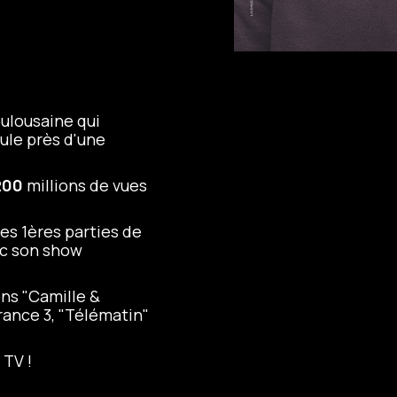
oulousaine qui
ule près d'une
200
millions de vues
es 1ères parties de
ec son show
ons "Camille &
rance 3, "Télématin"
 TV !