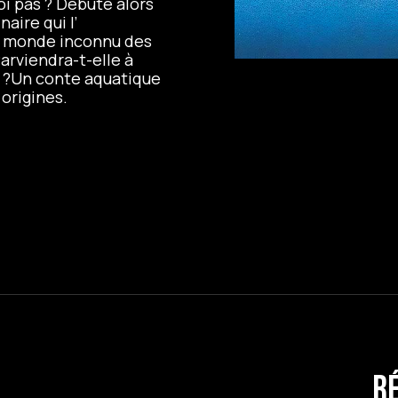
i pas ? Débute alors
aire qui l’
le monde inconnu des
Parviendra-t-elle à
e ?Un conte aquatique
 origines.
R