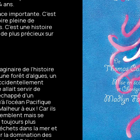
4 ans.
lace importante. C’est
oire pleine de
. C’est une histoire
a de plus précieux sur
aginaire de l’histoire
une forêt d’algues, un
 accidentellement
allait servir de
 échappé d’un
à l’océan Pacifique
alheur à eux ! Car ils
ssemblent mais se
 toujours plus
échets dans la mer et
ur la domination des