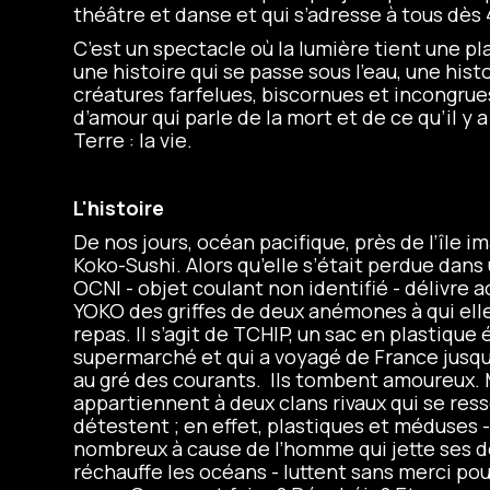
théâtre et danse et qui s’adresse à tous dès 
C’est un spectacle où la lumière tient une p
une histoire qui se passe sous l’eau, une hist
créatures farfelues, biscornues et incongrues
d’amour qui parle de la mort et de ce qu’il y 
Terre : la vie.
L'histoire
De nos jours, océan pacifique, près de l’île im
Koko-Sushi. Alors qu’elle s’était perdue dans 
OCNI - objet coulant non identifié - délivre
YOKO des griffes de deux anémones à qui elle 
repas. Il s’agit de TCHIP, un sac en plastique
supermarché et qui a voyagé de France jusqu’
au gré des courants. Ils tombent amoureux. M
appartiennent à deux clans rivaux qui se re
détestent ; en effet, plastiques et méduses -
nombreux à cause de l’homme qui jette ses d
réchauffe les océans - luttent sans merci po